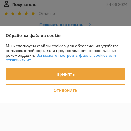
Покупатель
24.06.2024
Отлично
Показать все отзывы
Обработка файлов cookie
О нас
Мы используем файлы cookies для обеспечения удобства
пользователей портала и предоставления персональных
рекомендаций.
Вы можете настроить файлы cookies или
Контакты
отключить их.
Доставка и оплата
Принять
График работы
Отклонить
Полная версия сайта
Политика обработки cookies
Сайт создан на платформе Deal.by