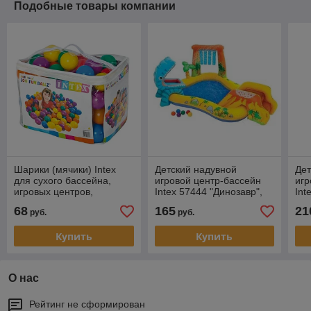
Подобные товары компании
Шарики (мячики) Intex
Детский надувной
Дет
для сухого бассейна,
игровой центр-бассейн
игр
игровых центров,
Intex 57444 "Динозавр",
Int
манежей d 6 см.
249х191х109 см
Дин
68
165
21
руб.
руб.
302
Купить
Купить
О нас
Рейтинг не сформирован