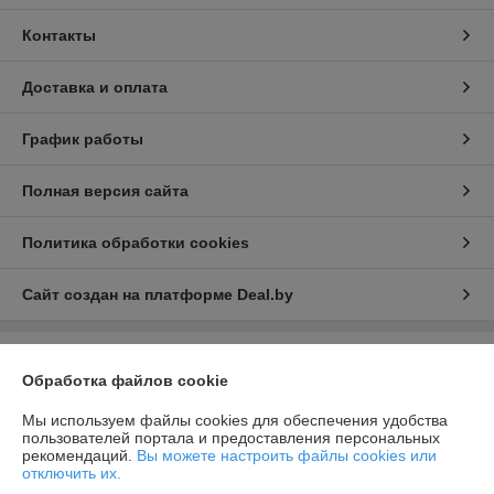
Контакты
Доставка и оплата
График работы
Полная версия сайта
Политика обработки cookies
Сайт создан на платформе Deal.by
Информация для покупателя
Обработка файлов cookie
Юридическое лицо:
ООО «ИнтексСервисБел»
220103 г Минск ул. Славинского 4Е/7 пом. 174/6
Мы используем файлы cookies для обеспечения удобства
пользователей портала и предоставления персональных
Регистрационный номер ЕГР: 193602574
рекомендаций.
Вы можете настроить файлы cookies или
отключить их.
УНП: 193602574