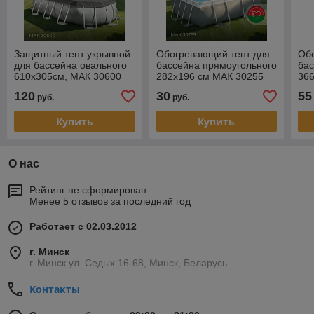
Защитный тент укрывной
Обогревающий тент для
Об
для бассейна овального
бассейна прямоугольного
бас
610х305см, МАК 30600
282х196 см МАК 30255
36
120
30
55
руб.
руб.
Купить
Купить
О нас
Рейтинг не сформирован
Менее 5 отзывов за последний год
Работает с 02.03.2012
г. Минск
г. Минск ул. Седых 16-68, Минск, Беларусь
Контакты