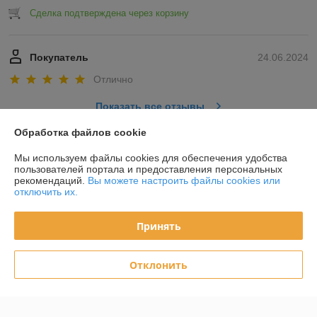
Сделка подтверждена через корзину
Покупатель
24.06.2024
Отлично
Показать все отзывы
Обработка файлов cookie
О нас
Мы используем файлы cookies для обеспечения удобства
пользователей портала и предоставления персональных
рекомендаций.
Вы можете настроить файлы cookies или
Контакты
отключить их.
Доставка и оплата
Принять
График работы
Отклонить
Полная версия сайта