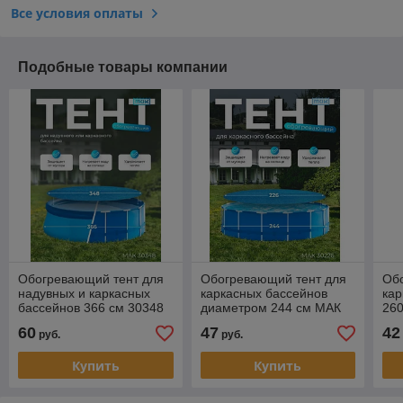
Все условия оплаты
Подобные товары компании
Обогревающий тент для
Обогревающий тент для
Об
надувных и каркасных
каркасных бассейнов
кар
бассейнов 366 см 30348
диаметром 244 см МАК
26
30226
60
47
42
руб.
руб.
Купить
Купить