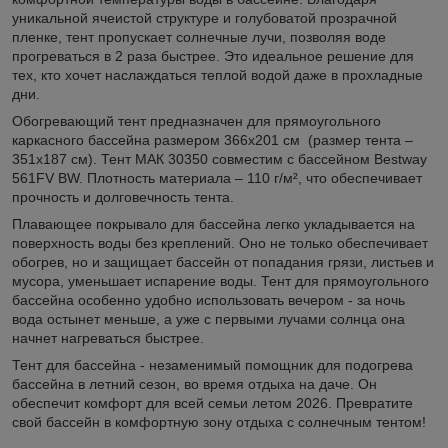
уникальной ячеистой структуре и голубоватой прозрачной
пленке, тент пропускает солнечные лучи, позволяя воде
прогреваться в 2 раза быстрее. Это идеальное решение для
тех, кто хочет наслаждаться теплой водой даже в прохладные
дни.
Обогревающий тент предназначен для прямоугольного
каркасного бассейна размером 366x201 см (размер тента –
351x187 см). Тент МАК 30350 совместим с бассейном Bestway
561FV BW. Плотность материала – 110 г/м², что обеспечивает
прочность и долговечность тента.
Плавающее покрывало для бассейна легко укладывается на
поверхность воды без креплений. Оно не только обеспечивает
обогрев, но и защищает бассейн от попадания грязи, листьев и
мусора, уменьшает испарение воды. Тент для прямоугольного
бассейна особенно удобно использовать вечером - за ночь
вода остынет меньше, а уже с первыми лучами солнца она
начнет нагреваться быстрее.
Тент для бассейна - незаменимый помощник для подогрева
бассейна в летний сезон, во время отдыха на даче. Он
обеспечит комфорт для всей семьи летом 2026. Превратите
свой бассейн в комфортную зону отдыха с солнечным тентом!