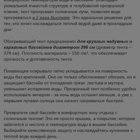
уникальной ячеистой структуре и голубоватой прозрачной
пленке, тент пропускает солнечные лучи, позволяя воде
прогреваться
в 2 раза быстрее
. Это идеальное решение для
тех, кто хочет наслаждаться теплой водой даже в прохладные
дни.
Обогревающий тент предназначен
для круглых надувных и
каркасных бассейнов диаметром 396 см
(диаметр тента –
378 см). Плотность материала – 150 г/м², что обеспечивает
прочность и долговечность тента.
Плавающее покрывало легко укладывается на поверхность
воды без креплений. Оно не только обеспечивает обогрев, но и
защищает бассейн от попадания грязи, листьев и мусора,
уменьшает испарение воды. Прозрачный тент особенно удобно
использовать вечером - за ночь вода остынет меньше, а уже с
первыми лучами солнца она начнет нагреваться быстрее.
Превратите свой бассейн в комфортную зону отдыха с
солнечным тентом! Это не просто крышка, а покрытие, которое
заботится о чистоте и температуре воды в вашем бассейне.
Выбирайте качественную защиту и наслаждайтесь купанием в
теплой воде каждый день.