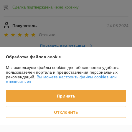
Сделка подтверждена через корзину
Покупатель
24.06.2024
Отлично
Показать все отзывы
Обработка файлов cookie
О нас
Мы используем файлы cookies для обеспечения удобства
пользователей портала и предоставления персональных
рекомендаций.
Вы можете настроить файлы cookies или
Контакты
отключить их.
Доставка и оплата
Принять
График работы
Отклонить
Полная версия сайта