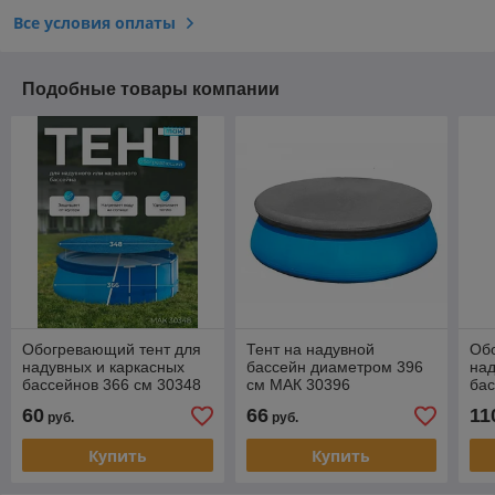
Все условия оплаты
Подобные товары компании
Обогревающий тент для
Тент на надувной
Об
надувных и каркасных
бассейн диаметром 396
над
бассейнов 366 см 30348
см МАК 30396
бас
30
60
66
11
руб.
руб.
Купить
Купить