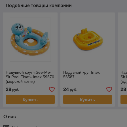
Подобные товары компании
Надувной круг «See-Me-
Надувной круг Intex
Над
Sit Pool Float» Intex 59570
56587
Sit
(морской котик)
(ед
28
24
28
руб.
руб.
Купить
Купить
О нас