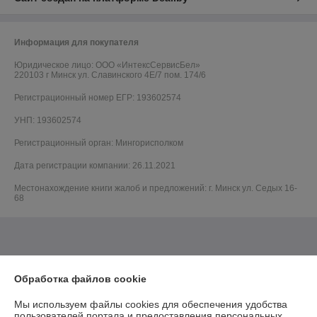
Информация для покупателя
Юридическое лицо:
ООО «ИнтексСервисБел»
220103 г Минск ул. Славинского 4Е/7 пом. 174/6
Регистрационный номер ЕГР: 193602574
УНП: 193602574
Регистрационный орган: Мингорисполком
Дата регистрации компании: 26.11.2021
Местонахождение книги жалоб и предложений: г. Минск ул. Седых 16-
68
Обработка файлов cookie
Мы используем файлы cookies для обеспечения удобства
пользователей портала и предоставления персональных