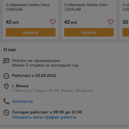
J-образная ножка Intex
J-образная балка Intex
J-о
12641АА
12641АВ
12
42
42
32
руб.
руб.
Купить
Купить
О нас
Рейтинг не сформирован
Менее 5 отзывов за последний год
Работает с 02.03.2012
г. Минск
г. Минск ул. Седых 16-68, Минск, Беларусь
Контакты
Сегодня работает с 09:00 до 21:00
Показать весь график работы