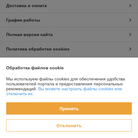
Доставка и оплата
График работы
Полная версия сайта
Политика обработки cookies
Сайт создан на платформе Deal.by
Обработка файлов cookie
Мы используем файлы cookies для обеспечения удобства
Информация для покупателя
пользователей портала и предоставления персональных
рекомендаций.
Вы можете настроить файлы cookies или
Юридическое лицо:
ООО «ИнтексСервисБел»
отключить их.
220103 г Минск ул. Славинского 4Е/7 пом. 174/6
Регистрационный номер ЕГР: 193602574
Принять
УНП: 193602574
Отклонить
Регистрационный орган: Мингорисполком
Дата регистрации компании: 26.11.2021