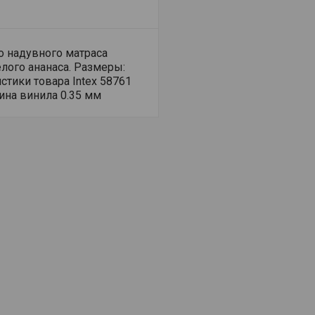
о надувного матраса
лого ананаса. Размеры:
стики товара Intex 58761
щина винила 0.35 мм