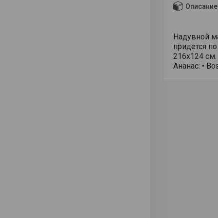
Описание
Надувной ма
придется по
216х124 см.
Ананас: • Во