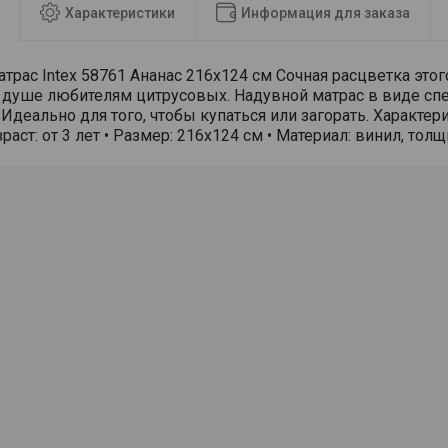
Характеристики
Информация для заказа
трас Intex 58761 Ананас 216х124 см Сочная расцветка этог
 душе любителям цитрусовых. Надувной матрас в виде спе
 Идеально для того, чтобы купаться или загорать. Характери
зраст: от 3 лет • Размер: 216х124 см • Материал: винил, тол