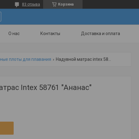
83 отзыва
Корзина
О нас
Контакты
Доставка и оплата
ные плоты для плавания
Надувной матрас intex 58761 "ананас"
трас Intex 58761 "Ананас"