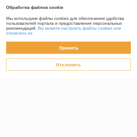
Доставка и оплата
Обработка файлов cookie
График работы
Мы используем файлы cookies для обеспечения удобства
пользователей портала и предоставления персональных
рекомендаций.
Вы можете настроить файлы cookies или
Полная версия сайта
отключить их.
Политика обработки cookies
Принять
Сайт создан на платформе Deal.by
Отклонить
Информация для покупателя
Юридическое лицо:
ООО «ИнтексСервисБел»
220103 г Минск ул. Славинского 4Е/7 пом. 174/6
Регистрационный номер ЕГР: 193602574
УНП: 193602574
Регистрационный орган: Мингорисполком
Дата регистрации компании: 26.11.2021