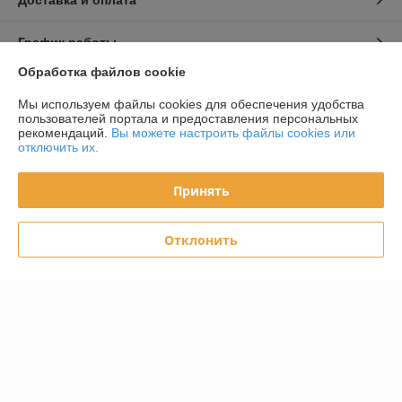
Доставка и оплата
График работы
Обработка файлов cookie
Полная версия сайта
Мы используем файлы cookies для обеспечения удобства
пользователей портала и предоставления персональных
Политика обработки cookies
рекомендаций.
Вы можете настроить файлы cookies или
отключить их.
Сайт создан на платформе Deal.by
Принять
Информация для покупателя
Отклонить
Юридическое лицо:
ООО «ИнтексСервисБел»
220103 г Минск ул. Славинского 4Е/7 пом. 174/6
Регистрационный номер ЕГР: 193602574
УНП: 193602574
Регистрационный орган: Мингорисполком
Дата регистрации компании: 26.11.2021