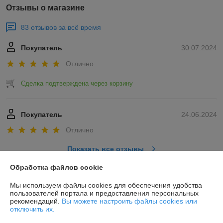
Отзывы о магазине
83 отзывов за всё время
Покупатель
30.07.2024
Отлично
Сделка подтверждена через корзину
Покупатель
24.06.2024
Отлично
Показать все отзывы
Обработка файлов cookie
О нас
Мы используем файлы cookies для обеспечения удобства
пользователей портала и предоставления персональных
рекомендаций.
Вы можете настроить файлы cookies или
Контакты
отключить их.