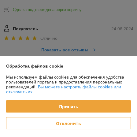
Сделка подтверждена через корзину
Покупатель
24.06.2024
Отлично
Показать все отзывы
Обработка файлов cookie
О нас
Мы используем файлы cookies для обеспечения удобства
пользователей портала и предоставления персональных
Контакты
рекомендаций.
Вы можете настроить файлы cookies или
отключить их.
Доставка и оплата
Принять
График работы
Отклонить
Полная версия сайта