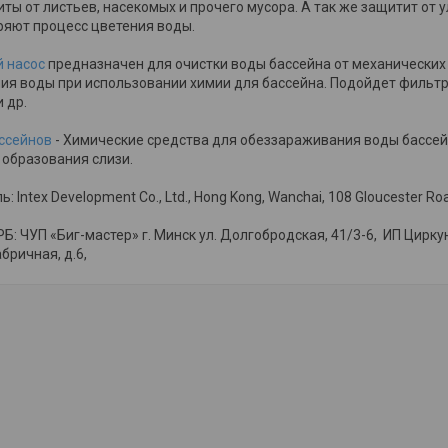
ты от листьев, насекомых и прочего мусора. А так же защитит от
ряют процесс цветения воды.
 насос
предназначен для очистки воды бассейна от механических 
я воды при использовании химии для бассейна. Подойдет фильт
и др.
ссейнов
- Химические средства для обеззараживания воды бассей
 образования слизи.
 Intex Development Co., Ltd., Hong Kong, Wanchai, 108 Gloucester Road
Б: ЧУП «Биг-мастер» г. Минск ул. Долгобродская, 41/3-6, ИП Цирку
, ул.Фабричная, д.6,