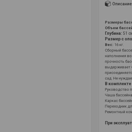
Описание
Размеры бас
Объем бассе
Глубина:
51 с
Размер с оп
Вес:
16 кг.
Сборный бассей
наполнения во
прочность бас
выдерживает б
присоединяетс
сад. Не нуждае
В комплекте 
Руководство п
Чаша бассейна 
Каркас бассейн
Переходник для
Ремонтный ком
При эксплуа