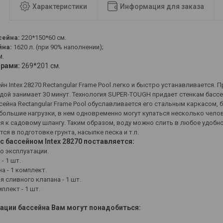
Характеристики
Информация для заказа
сейна:
220*150*60 см.
йна:
1620 л. (при 90% наполнении);
м.
орами:
269*201 см.
н Intex 28270 Rectangular Frame Pool легко и быстро устанавливается. 
дой занимает 30 минут. Технология SUPER-TOUGH придает стенкам басс
сейна Rectangular Frame Pool обуславливается его стальным каркасом,
ольшие нагрузки, в нем одновременно могут купаться несколько челов
я к садовому шлангу. Таким образом, воду можно слить в любое удобно
тся в подготовке грунта, насыпке песка и т.п.
с бассейном Intex 28270 поставляется:
о эксплуатации.
- 1 шт.
а - 1 комплект.
 сливного клапана - 1 шт.
плект - 1 шт.
тации бассейна Вам могут понадобиться
: