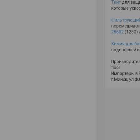
Тент
для защи
которые уско
Фильтрующий
перемешивани
28602
(1250) 
Химия для ба
водорослей и
Производитель:
floor
Импортеры в Р
г.Минск