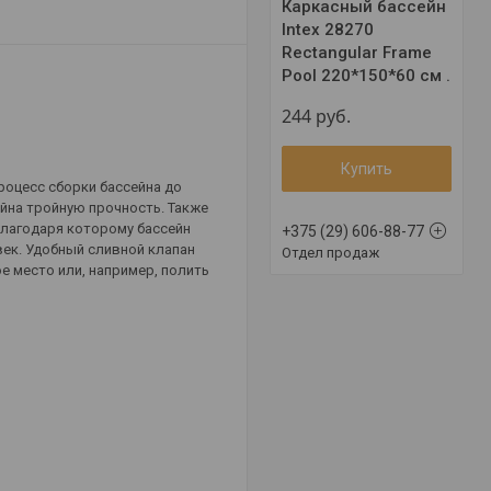
Каркасный бассейн
Intex 28270
Rectangular Frame
Pool 220*150*60 см .
244
руб.
Купить
Процесс сборки бассейна до
ейна тройную прочность. Также
 благодаря которому бассейн
+375 (29) 606-88-77
ек.
Удобный сливной клапан
Отдел продаж
е место или, например, полить