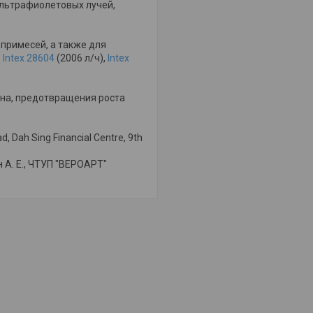
 ультрафиолетовых лучей,
примесей, а также для
р
Intex 28604
(2006 л/ч),
Intex
на, предотвращения роста
, Dah Sing Financial Centre, 9th
н А. Е., ЧТУП "ВЕРОАРТ"