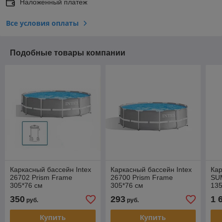
Наложенный платеж
Все условия оплаты
Подобные товары компании
Каркасный бассейн Intex
Каркасный бассейн Intex
Ка
26702 Prism Frame
26700 Prism Frame
SU
305*76 см
305*76 см
135
350
293
1 
руб.
руб.
Купить
Купить