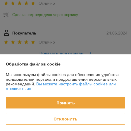
Отлично
Сделка подтверждена через корзину
Покупатель
24.06.2024
Отлично
Показать все отзывы
Обработка файлов cookie
О нас
Мы используем файлы cookies для обеспечения удобства
пользователей портала и предоставления персональных
рекомендаций.
Вы можете настроить файлы cookies или
Контакты
отключить их.
Доставка и оплата
Принять
График работы
Отклонить
Полная версия сайта