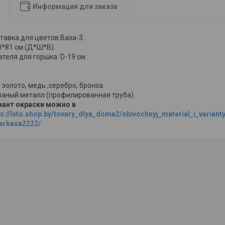
Информация для заказа
тавка для цветов Ваза-3.
0*81 см (Д*Ш*В).
теля для горшка: D-19 см.
 золото, медь ,серебро, бронза.
ваный металл (профилированная труба).
иант окраски можно в
ps://leto.shop.by/tovary_dlya_doma2/obivochnyj_material_i_variant
karkasa2222/