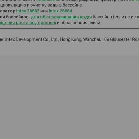
 циркуляцию и очистку воды в бассейне.
нератор
Intex 26662
или
Intex 26664
.
ля бассейнов:
для обеззараживания воды
бассейна (если не исп
ащения роста водорослей
и образования слизи.
 Intex Development Co., Ltd., Hong Kong, Wanchai, 108 Gloucester Road