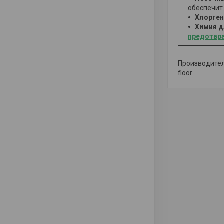
обеспечит
Хлорге
Химия д
предотвр
Производитель:
floor