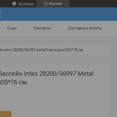
83 отзыва
Корзина
О нас
Контакты
Доставка и оплата
н intex 28200/56997 metal frame pool 305*76 см.
ассейн Intex 28200/56997 Metal
305*76 см.