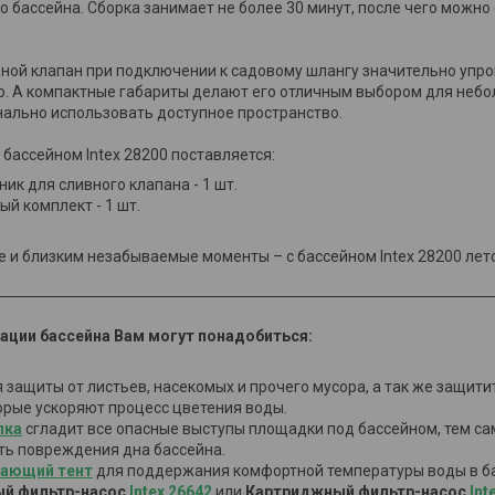
о бассейна. Сборка занимает не более 30 минут, после чего можно
ной клапан при подключении к садовому шлангу значительно упрощ
о. А компактные габариты делают его отличным выбором для небо
ально использовать доступное пространство.
 бассейном Intex 28200 поставляется:
ик для сливного клапана - 1 шт.
й комплект - 1 шт.
е и близким незабываемые моменты – с бассейном Intex 28200 лето
ации бассейна Вам могут понадобиться:
 защиты от листьев, насекомых и прочего мусора, а так же защит
торые ускоряют процесс цветения воды.
лка
сгладит все опасные выступы площадки под бассейном, тем с
ть повреждения дна бассейна.
вающий тент
для поддержания комфортной температуры воды в ба
ый фильтр-насос
Intex 26642
или
Картриджный фильтр-насос
Int