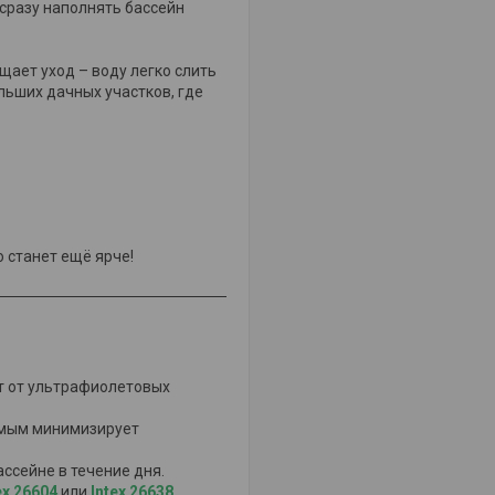
 сразу наполнять бассейн
ает уход – воду легко слить
льших дачных участков, где
 станет ещё ярче!
ит от ультрафиолетовых
амым минимизирует
ссейне в течение дня.
ex 26604
или
Intex 26638