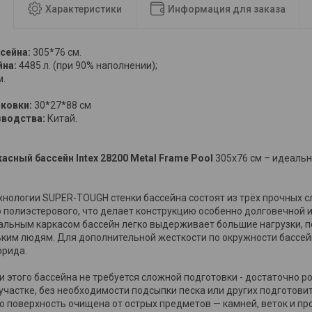
Характеристики
Информация для заказа
сейна:
305*76 см.
йна:
4485 л. (при 90% наполнении);
м.
ковки:
30*27*88 см
зводства:
Китай.
асный бассейн Intex 28200 Metal Frame Pool
305х76 см – идеальн
хнологии SUPER-TOUGH стенки бассейна состоят из трёх прочных с
полиэстерового, что делает конструкцию особенно долговечной и 
льным каркасом бассейн легко выдерживает большие нагрузки, п
ьким людям. Для дополнительной жесткости по окружности бассей
орида.
и этого бассейна не требуется сложной подготовки - достаточно р
участке, без необходимости подсыпки песка или других подготови
то поверхность очищена от острых предметов — камней, веток и пр