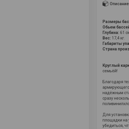
Описание
Размеры бас
Обьем бассе
Глубина:
61 с
Вес:
17,4 кг.
Габариты упа
Страна прои
Круглый карк
семьёй!
Благодаря те
армирующего 
надёжным ста
сразу нескол
поливинилхл
Для установк
площадки на 
убедиться, ч