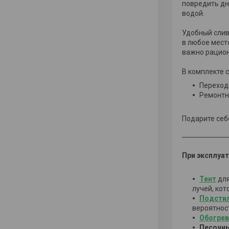
повредить дн
водой.
Удобный слив
в любое мест
важно рацион
В комплекте с
Переходн
Ремонтны
Подарите себ
При эксплуат
Тент
для
лучей, ко
Подсти
вероятнос
Обогре
Песочн