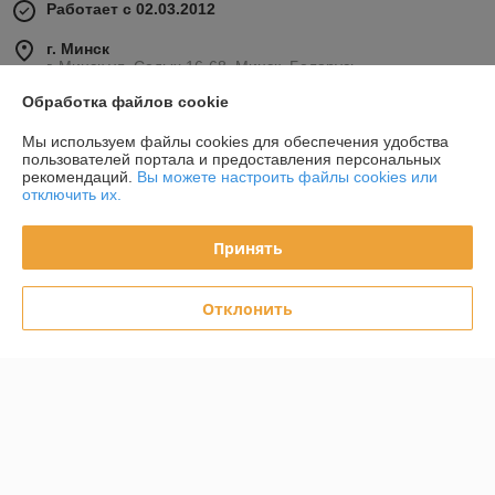
Работает с 02.03.2012
г. Минск
г. Минск ул. Седых 16-68, Минск, Беларусь
Обработка файлов cookie
Контакты
Мы используем файлы cookies для обеспечения удобства
Сегодня работает с 09:00 до 21:00
пользователей портала и предоставления персональных
Показать весь график работы
рекомендаций.
Вы можете настроить файлы cookies или
отключить их.
Отзывы о магазине
Принять
83 отзывов за всё время
Отклонить
Покупатель
30.07.2024
Отлично
Сделка подтверждена через корзину
Покупатель
24.06.2024