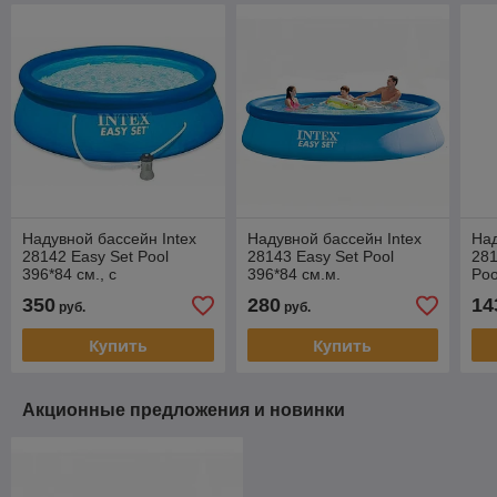
Надувной бассейн Intex
Надувной бассейн Intex
Над
28142 Easy Set Pool
28143 Easy Set Pool
281
396*84 см., с
396*84 см.м.
Poo
фильтрующим насосом.
350
280
14
руб.
руб.
Купить
Купить
Акционные предложения и новинки