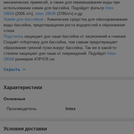
механических примесей, а также для перемешивания воды при
использовании химии для бассейна. Подойдет фильтр
Intex
28604
(2006 л/ч),
Intex 2863
8
(3785л/ч) и др.
Химия для бассейнов
- Химические средства для обеззараживания
воды бассейна, предотвращения роста водорослей и образования
слизи.
Подстилка
защищает дно чаши бассейна от загрязнений и гниения.
Создаёт отбортовку для бассейна, тем самым предотвращает
образование грязной лужи вокруг бассейна. Так же в какой-то
степени защищает дно чаши от повреждений. Подойдет
Intex
28048
размером 478*478 см.
Скрыть
Характеристики
Основные
Производитель
Intex
Условия доставки