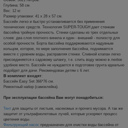
Глубина: 58 см.
Вес: 12 кг.
Размер упаковки: 41 х 28 х 57 см.
Бассейн легко и быстро устанавливается без применения
технических средств. Технология SUPER-TOUGH дает стенкам
бассейна тройную прочность. Стенки сделаны из трех отдельных
слоев: два слоя плотного винила и один - внешний - полиэстр для
особой прочности. Борта бассейна поддерживаются надувным
кольцом, которое, по мере заполнения бассейна, поднимается
вместе с уровнем воды, расправляя стенки. Сливной клапан легко
присоединяется к садовому шлангу, т.е. слить воду можно в любое
удобное место. Бассейн не нуждается в подготовке грунта идеально
подойдет для дачи. Рекомендован детям с 6 лет.
В комплект входят
:
Бассейн Easy Set 366*76 см.
Ремонтный набор (самоклейка).
При эксплуатации бассейна Вам могут понадобиться:
Тент
для защиты от листьев, насекомых и прочего мусора. А так же
защитит от ультрафиолетовых лучей, которые ускоряют процесс
цветения воды.
Фильтрующий насос
предназначен для очистки воды бассейна от