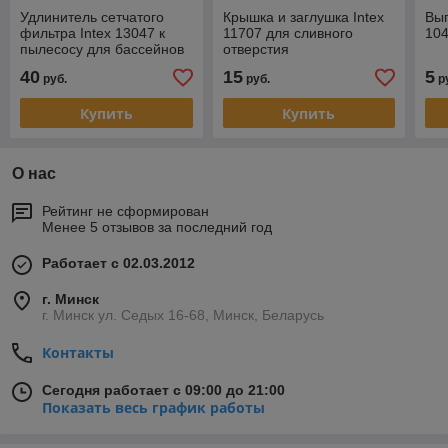
Удлинитель сетчатого
Крышка и заглушка Intex
Вып
фильтра Intex 13047 к
11707 для сливного
10
пылесосу для бассейнов
отверстия
Intex 28005
40
15
5
руб.
руб.
р
Купить
Купить
О нас
Рейтинг не сформирован
Менее 5 отзывов за последний год
Работает с 02.03.2012
г. Минск
г. Минск ул. Седых 16-68, Минск, Беларусь
Контакты
Сегодня работает с 09:00 до 21:00
Показать весь график работы