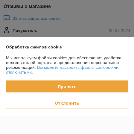
Отзывы о магазине
83 отзывов за всё время
Покупатель
30.07.2024
Отлично
Обработка файлов cookie
Сделка подтверждена через корзину
Мы используем файлы cookies для обеспечения удобства
пользователей портала и предоставления персональных
рекомендаций.
Вы можете настроить файлы cookies или
Покупатель
24.06.2024
отключить их.
Отлично
Принять
Показать все отзывы
Отклонить
О нас
Контакты