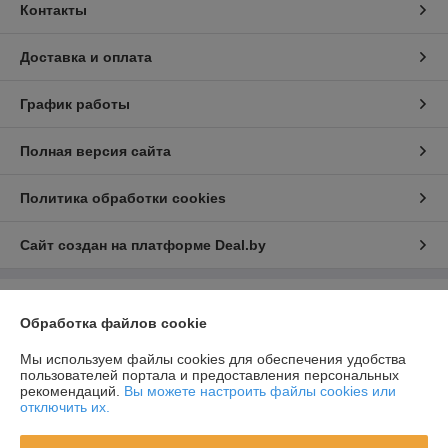
Контакты
Доставка и оплата
График работы
Полная версия сайта
Политика обработки cookies
Сайт создан на платформе Deal.by
Информация для покупателя
Обработка файлов cookie
Юридическое лицо:
ООО «ИнтексСервисБел»
220103 г Минск ул. Славинского 4Е/7 пом. 174/6
Мы используем файлы cookies для обеспечения удобства
пользователей портала и предоставления персональных
Регистрационный номер ЕГР: 193602574
рекомендаций.
Вы можете настроить файлы cookies или
отключить их.
УНП: 193602574