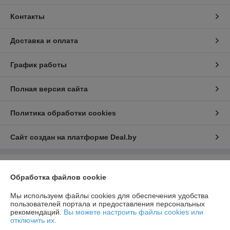
Контакты
Доставка и оплата
График работы
Полная версия сайта
Политика обработки cookies
Сайт создан на платформе Deal.by
Информация для покупателя
Обработка файлов cookie
Юридическое лицо:
ООО «ИнтексСервисБел»
220103 г Минск ул. Славинского 4Е/7 пом. 174/6
Мы используем файлы cookies для обеспечения удобства
пользователей портала и предоставления персональных
Регистрационный номер ЕГР: 193602574
рекомендаций.
Вы можете настроить файлы cookies или
отключить их.
УНП: 193602574