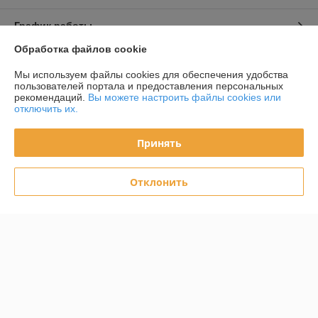
График работы
Обработка файлов cookie
Полная версия сайта
Мы используем файлы cookies для обеспечения удобства
пользователей портала и предоставления персональных
Политика обработки cookies
рекомендаций.
Вы можете настроить файлы cookies или
отключить их.
Сайт создан на платформе Deal.by
Принять
Информация для покупателя
Отклонить
Юридическое лицо:
ООО «ИнтексСервисБел»
220103 г Минск ул. Славинского 4Е/7 пом. 174/6
Регистрационный номер ЕГР: 193602574
УНП: 193602574
Регистрационный орган: Мингорисполком
Дата регистрации компании: 26.11.2021
Местонахождение книги жалоб и предложений: г. Минск ул. Седых 16-